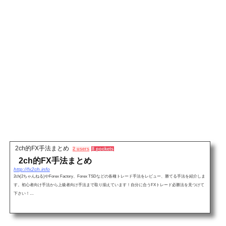
2ch的FX手法まとめ
2 users
8 pockets
2ch的FX手法まとめ
http://fx2ch.info
2ch(2ちゃんねる)やForex Factory、Forex TSDなどの各種トレード手法をレビュー、勝てる手法を紹介しま
す。初心者向け手法から上級者向け手法まで取り揃えています！自分に合うFXトレード必勝法を見つけて
下さい！…