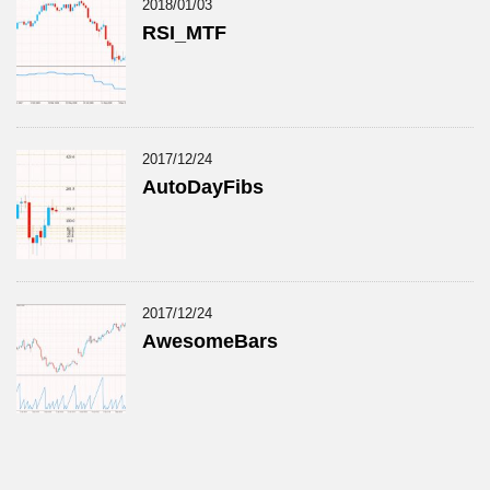
2018/01/03
RSI_MTF
2017/12/24
AutoDayFibs
2017/12/24
AwesomeBars