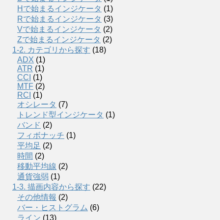
Hで始まるインジケータ
(1)
Rで始まるインジケータ
(3)
Vで始まるインジケータ
(2)
Zで始まるインジケータ
(2)
1-2. カテゴリから探す
(18)
ADX
(1)
ATR
(1)
CCI
(1)
MTF
(2)
RCI
(1)
オシレータ
(7)
トレンド型インジケータ
(1)
バンド
(2)
フィボナッチ
(1)
平均足
(2)
時間
(2)
移動平均線
(2)
通貨強弱
(1)
1-3. 描画内容から探す
(22)
その他情報
(2)
バー・ヒストグラム
(6)
ライン
(13)