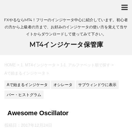
FXやるならMT4！フリーのインジケータ中心に紹介しています。初心者
の方から上級者の方まで、お好みのインジケータの使い方を覚えて当サ
イトからダウンロードして使ってみて下さい。
MT4インジケータ保管庫
HOME
>
1. MT4インジケータ
>
1-1. アルファベット順で探す
>
Aで始まるインジケータ
>
Aで始まるインジケータ
オシレータ
サブウィンドウに表示
バー・ヒストグラム
Awesome Oscillator
投稿日：
2017年12月24日