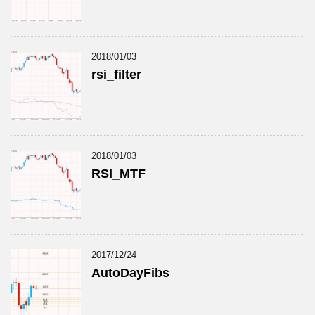
2018/01/03
rsi_filter
2018/01/03
RSI_MTF
2017/12/24
AutoDayFibs