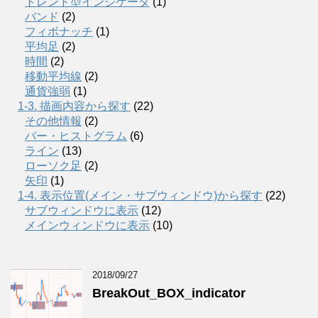
トレンド型インジケータ
(1)
バンド
(2)
フィボナッチ
(1)
平均足
(2)
時間
(2)
移動平均線
(2)
通貨強弱
(1)
1-3. 描画内容から探す
(22)
その他情報
(2)
バー・ヒストグラム
(6)
ライン
(13)
ローソク足
(2)
矢印
(1)
1-4. 表示位置(メイン・サブウィンドウ)から探す
(22)
サブウィンドウに表示
(12)
メインウィンドウに表示
(10)
2018/09/27
BreakOut_BOX_indicator