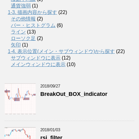
通貨強弱
(1)
1-3. 描画内容から探す
(22)
その他情報
(2)
バー・ヒストグラム
(6)
ライン
(13)
ローソク足
(2)
矢印
(1)
1-4. 表示位置(メイン・サブウィンドウ)から探す
(22)
サブウィンドウに表示
(12)
メインウィンドウに表示
(10)
2018/09/27
BreakOut_BOX_indicator
2018/01/03
rsi_filter