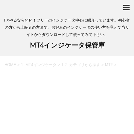
FXやるならMT4！フリーのインジケータ中心に紹介しています。初心者
の方から上級者の方まで、お好みのインジケータの使い方を覚えて当サ
イトからダウンロードして使ってみて下さい。
MT4インジケータ保管庫
HOME
>
1. MT4インジケータ
>
1-2. カテゴリから探す
>
MTF
>