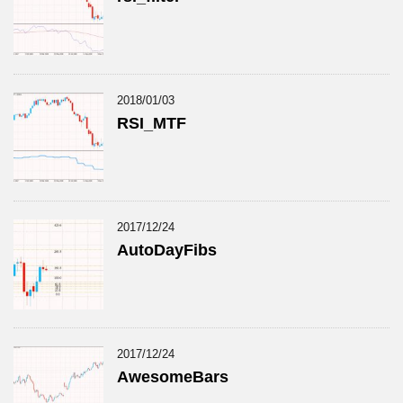
2018/01/03
RSI_MTF
2017/12/24
AutoDayFibs
2017/12/24
AwesomeBars