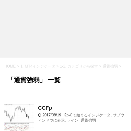
HOME
>
1. MT4インジケータ
>
1-2. カテゴリから探す
>
通貨強弱
>
「通貨強弱」 一覧
CCFp
2017/08/19
-
Cで始まるインジケータ
,
サブウ
ィンドウに表示
,
ライン
,
通貨強弱