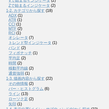
Vで始まるインジケータ
(2)
Zで始まるインジケータ
(2)
1-2. カテゴリから探す
(18)
ADX
(1)
ATR
(1)
CCI
(1)
MTF
(2)
RCI
(1)
オシレータ
(7)
トレンド型インジケータ
(1)
バンド
(2)
フィボナッチ
(1)
平均足
(2)
時間
(2)
移動平均線
(2)
通貨強弱
(1)
1-3. 描画内容から探す
(22)
その他情報
(2)
バー・ヒストグラム
(6)
ライン
(13)
ローソク足
(2)
矢印
(1)