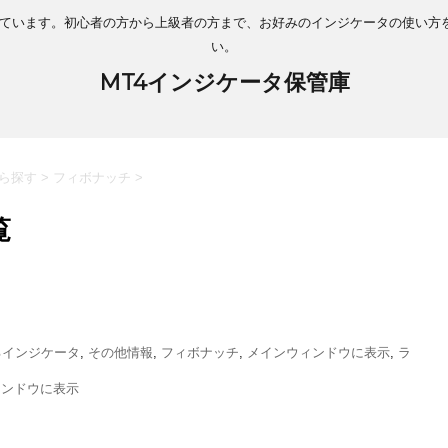
介しています。初心者の方から上級者の方まで、お好みのインジケータの使い方
い。
MT4インジケータ保管庫
から探す
>
フィボナッチ
>
覧
るインジケータ
,
その他情報
,
フィボナッチ
,
メインウィンドウに表示
,
ラ
ィンドウに表示