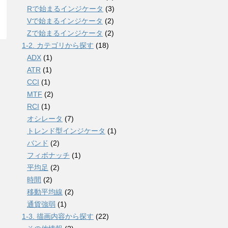
Rで始まるインジケータ
(3)
Vで始まるインジケータ
(2)
Zで始まるインジケータ
(2)
1-2. カテゴリから探す
(18)
ADX
(1)
ATR
(1)
CCI
(1)
MTF
(2)
RCI
(1)
オシレータ
(7)
トレンド型インジケータ
(1)
バンド
(2)
フィボナッチ
(1)
平均足
(2)
時間
(2)
移動平均線
(2)
通貨強弱
(1)
1-3. 描画内容から探す
(22)