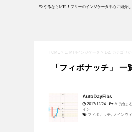
FXやるならMT4！フリーのインジケータ中心に紹
HOME
>
1. MT4インジケータ
>
1-2. カテゴリ
「フィボナッチ」 一
AutoDayFibs
2017/12/24
-
Aで始ま
イン
フィボナッチ
,
メインウ