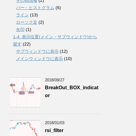
その他情報
(2)
バー・ヒストグラム
(6)
ライン
(13)
ローソク足
(2)
矢印
(1)
1-4. 表示位置(メイン・サブウィンドウ)から
探す
(22)
サブウィンドウに表示
(12)
メインウィンドウに表示
(10)
2018/09/27
BreakOut_BOX_indicat
or
2018/01/03
rsi_filter