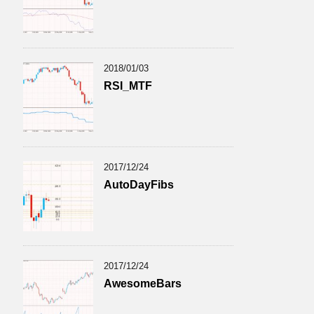
2018/01/03
RSI_MTF
2017/12/24
AutoDayFibs
2017/12/24
AwesomeBars